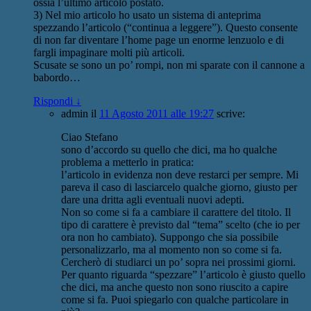
ossia l’ultimo articolo postato.
3) Nel mio articolo ho usato un sistema di anteprima
spezzando l’articolo (“continua a leggere”). Questo consente
di non far diventare l’home page un enorme lenzuolo e di
fargli impaginare molti più articoli.
Scusate se sono un po’ rompi, non mi sparate con il cannone a
babordo…
Rispondi
↓
admin
il
11 Agosto 2011 alle 19:27
scrive:
Ciao Stefano
sono d’accordo su quello che dici, ma ho qualche
problema a metterlo in pratica:
l’articolo in evidenza non deve restarci per sempre. Mi
pareva il caso di lasciarcelo qualche giorno, giusto per
dare una dritta agli eventuali nuovi adepti.
Non so come si fa a cambiare il carattere del titolo. Il
tipo di carattere è previsto dal “tema” scelto (che io per
ora non ho cambiato). Suppongo che sia possibile
personalizzarlo, ma al momento non so come si fa.
Cercherò di studiarci un po’ sopra nei prossimi giorni.
Per quanto riguarda “spezzare” l’articolo è giusto quello
che dici, ma anche questo non sono riuscito a capire
come si fa. Puoi spiegarlo con qualche particolare in