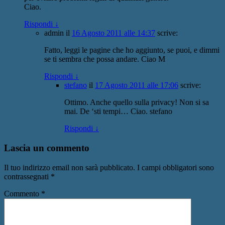
Ciao.
Rispondi
↓
admin
il
16 Agosto 2011 alle 14:37
scrive:
Fatto, leggi le pagine che ho aggiunto, se puoi, e dimmi
se ti sembra che possa andare. Ciao M
Rispondi
↓
stefano
il
17 Agosto 2011 alle 17:06
scrive:
Ottimo. Anche quello sulla privacy! Non si sa
mai. De ‘sti tempi… Ciao. stefano
Rispondi
↓
Lascia un commento
Il tuo indirizzo email non sarà pubblicato.
I campi obbligatori sono
contrassegnati
*
Commento
*