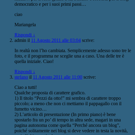
democratico e per i suoi primi passi…
ciao
Mariangela
Rispondi
↓
admin
il
11 Agosto 2011 alle 03:04
scrive:
In realtà non l’ho cambiata. Semplicemente adesso sono tre le
foto, e il programma ne sceglie una a caso. Una delle tre è
quella iniziale. Ciao!
Rispondi
↓
stefano
il
11 Agosto 2011 alle 11:00
scrive:
Ciao a tutti!
Qualche proposta di carattere grafico.
1) Il titolo “Pezzi da otto!” mi sembra di carattere troppo
piccolo; a meno che non ci mettiamo il pappagallo con il
fumetto vicino…
2) L’articolo di presentazione (In primo piano) è bene
spostarlo fra un po’ di tempo in altra sede, magari in una
pagina autonoma come quella “Perché ancora un blog”,
poiché solitamente nei blog si deve vedere in testa la novità,