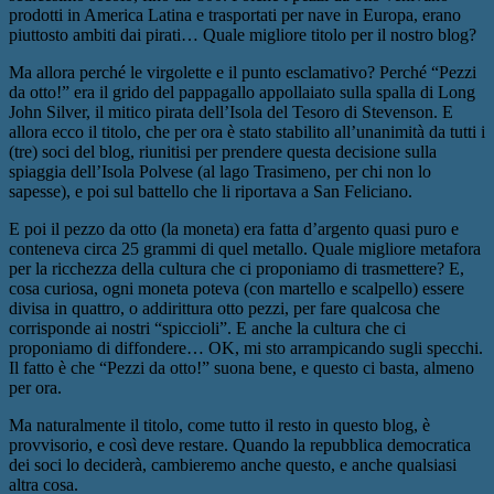
prodotti in America Latina e trasportati per nave in Europa, erano
piuttosto ambiti dai pirati… Quale migliore titolo per il nostro blog?
Ma allora perché le virgolette e il punto esclamativo? Perché “Pezzi
da otto!” era il grido del pappagallo appollaiato sulla spalla di Long
John Silver, il mitico pirata dell’Isola del Tesoro di Stevenson. E
allora ecco il titolo, che per ora è stato stabilito all’unanimità da tutti i
(tre) soci del blog, riunitisi per prendere questa decisione sulla
spiaggia dell’Isola Polvese (al lago Trasimeno, per chi non lo
sapesse), e poi sul battello che li riportava a San Feliciano.
E poi il pezzo da otto (la moneta) era fatta d’argento quasi puro e
conteneva circa 25 grammi di quel metallo. Quale migliore metafora
per la ricchezza della cultura che ci proponiamo di trasmettere? E,
cosa curiosa, ogni moneta poteva (con martello e scalpello) essere
divisa in quattro, o addirittura otto pezzi, per fare qualcosa che
corrisponde ai nostri “spiccioli”. E anche la cultura che ci
proponiamo di diffondere… OK, mi sto arrampicando sugli specchi.
Il fatto è che “Pezzi da otto!” suona bene, e questo ci basta, almeno
per ora.
Ma naturalmente il titolo, come tutto il resto in questo blog, è
provvisorio, e così deve restare. Quando la repubblica democratica
dei soci lo deciderà, cambieremo anche questo, e anche qualsiasi
altra cosa.