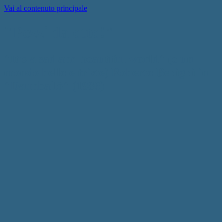
Vai al contenuto principale
"Pezzi da otto!"
"It's a sad and beautiful world" (è un
mondo bello e triste) Roberto Benigni in
"Daunbailò" (1986)