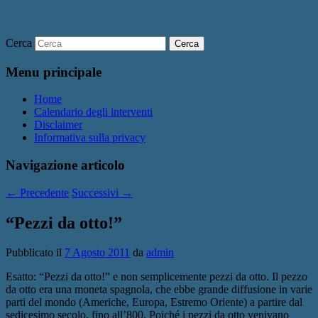
Cerca
Menu principale
Home
Calendario degli interventi
Disclaimer
Informativa sulla privacy
Navigazione articolo
←
Precedente
Successivi
→
“Pezzi da otto!”
Pubblicato il
7 Agosto 2011
da
admin
Esatto: “Pezzi da otto!” e non semplicemente pezzi da otto. Il pezzo
da otto era una moneta spagnola, che ebbe grande diffusione in varie
parti del mondo (Americhe, Europa, Estremo Oriente) a partire dal
sedicesimo secolo, fino all’800. Poiché i pezzi da otto venivano