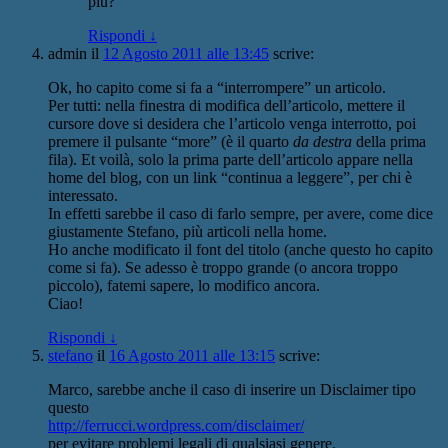
più?
Rispondi
↓
admin
il
12 Agosto 2011 alle 13:45
scrive:
Ok, ho capito come si fa a “interrompere” un articolo.
Per tutti: nella finestra di modifica dell’articolo, mettere il
cursore dove si desidera che l’articolo venga interrotto, poi
premere il pulsante “more” (è il quarto
da destra
della prima
fila). Et voilà, solo la prima parte dell’articolo appare nella
home del blog, con un link “continua a leggere”, per chi è
interessato.
In effetti sarebbe il caso di farlo sempre, per avere, come dice
giustamente Stefano, più articoli nella home.
Ho anche modificato il font del titolo (anche questo ho capito
come si fa). Se adesso è troppo grande (o ancora troppo
piccolo), fatemi sapere, lo modifico ancora.
Ciao!
Rispondi
↓
stefano
il
16 Agosto 2011 alle 13:15
scrive:
Marco, sarebbe anche il caso di inserire un Disclaimer tipo
questo
http://ferrucci.wordpress.com/disclaimer/
per evitare problemi legali di qualsiasi genere.