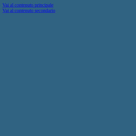
Vai al contenuto principale
Vai al contenuto secondario
"Pezzi da otto!"
"It's a sad and beautiful world" (è un
mondo bello e triste) Roberto Benigni in
"Daunbailò" (1986)