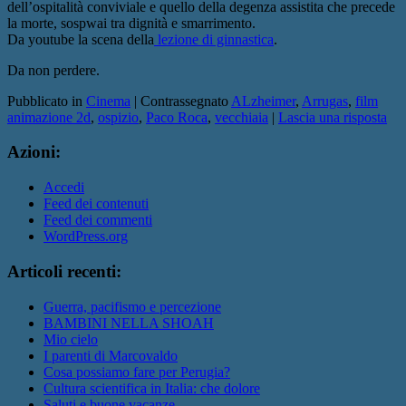
dell’ospitalità conviviale e quello della degenza assistita che precede
la morte, sospwai tra dignità e smarrimento.
Da youtube la scena della
lezione di ginnastica
.
Da non perdere.
Pubblicato in
Cinema
|
Contrassegnato
ALzheimer
,
Arrugas
,
film
animazione 2d
,
ospizio
,
Paco Roca
,
vecchiaia
|
Lascia una risposta
Azioni:
Accedi
Feed dei contenuti
Feed dei commenti
WordPress.org
Articoli recenti:
Guerra, pacifismo e percezione
BAMBINI NELLA SHOAH
Mio cielo
I parenti di Marcovaldo
Cosa possiamo fare per Perugia?
Cultura scientifica in Italia: che dolore
Saluti e buone vacanze