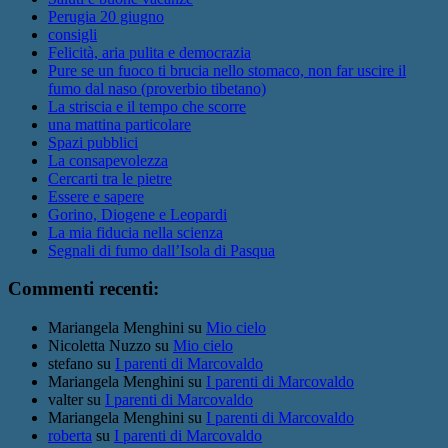
Perugia 20 giugno
consigli
Felicità, aria pulita e democrazia
Pure se un fuoco ti brucia nello stomaco, non far uscire il
fumo dal naso (proverbio tibetano)
La striscia e il tempo che scorre
una mattina particolare
Spazi pubblici
La consapevolezza
Cercarti tra le pietre
Essere e sapere
Gorino, Diogene e Leopardi
La mia fiducia nella scienza
Segnali di fumo dall’Isola di Pasqua
Commenti recenti:
Mariangela Menghini
su
Mio cielo
Nicoletta Nuzzo
su
Mio cielo
stefano
su
I parenti di Marcovaldo
Mariangela Menghini
su
I parenti di Marcovaldo
valter
su
I parenti di Marcovaldo
Mariangela Menghini
su
I parenti di Marcovaldo
roberta
su
I parenti di Marcovaldo