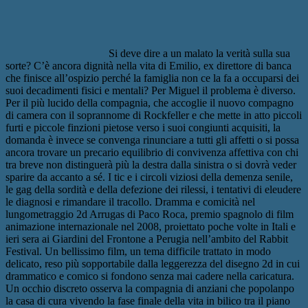
Si deve dire a un malato la verità sulla sua
sorte? C’è ancora dignità nella vita di Emilio, ex direttore di banca
che finisce all’ospizio perché la famiglia non ce la fa a occuparsi dei
suoi decadimenti fisici e mentali? Per Miguel il problema è diverso.
Per il più lucido della compagnia, che accoglie il nuovo compagno
di camera con il soprannome di Rockfeller e che mette in atto piccoli
furti e piccole finzioni pietose verso i suoi congiunti acquisiti, la
domanda è invece se convenga rinunciare a tutti gli affetti o si possa
ancora trovare un precario equilibrio di convivenza affettiva con chi
tra breve non distinguerà più la destra dalla sinistra o si dovrà veder
sparire da accanto a sé. I tic e i circoli viziosi della demenza senile,
le gag della sordità e della defezione dei rilessi, i tentativi di eleudere
le diagnosi e rimandare il tracollo. Dramma e comicità nel
lungometraggio 2d Arrugas di Paco Roca, premio spagnolo di film
animazione internazionale nel 2008, proiettato poche volte in Itali e
ieri sera ai Giardini del Frontone a Perugia nell’ambito del Rabbit
Festival. Un bellissimo film, un tema difficile trattato in modo
delicato, reso più sopportabile dalla leggerezza del disegno 2d in cui
drammatico e comico si fondono senza mai cadere nella caricatura.
Un occhio discreto osserva la compagnia di anziani che popolanpo
la casa di cura vivendo la fase finale della vita in bilico tra il piano