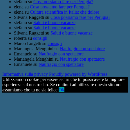
stefano
su
Cosa possiamo fare per Perugia?
elena
su
Cosa possiamo fare per Perugia?
elena
su
Cultura scientifica in Italia: che dolore
Silvana Raggetti
su
Cosa possiamo fare per Perugia?
stefano
su
Saluti e buone vacanze
stefano
su
Saluti e buone vacanze
Silvana Raggetti
su
Saluti e buone vacanze
roberta
su
consigli
Marco Luigetti
su
consigli
Mariangela Menghini
su
Naufragio con spettatore
Emanuele
su
Naufragio con spettatore
Mariangela Menghini
su
Naufragio con spettatore
Emanuele
su
Naufragio con spettatore
Informativa sulla privacy
Proudly powered by WordPress
Utilizziamo i cookie per essere sicuri che tu possa avere la migliore
esperienza sul nostro sito. Se continui ad utilizzare questo sito noi
assumiamo che tu ne sia felice.
Ok