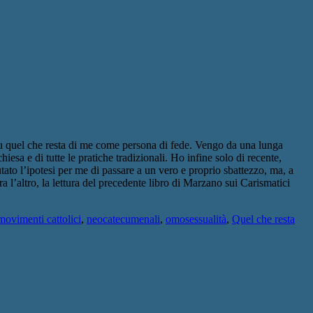
su quel che resta di me come persona di fede. Vengo da una lunga
a e di tutte le pratiche tradizionali. Ho infine solo di recente,
ato l’ipotesi per me di passare a un vero e proprio sbattezzo, ma, a
 l’altro, la lettura del precedente libro di Marzano sui Carismatici
movimenti cattolici
,
neocatecumenali
,
omosessualità
,
Quel che resta