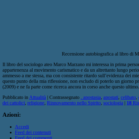
Recensione autobiografica al libro di
Il libro del sociologo ateo Marco Marzano mi interessa in prima pers
appartenenza al movimento carismatico e da un altrettanto lungo period
ammesso a me stessa, ma con consistente ritardo sull’evidenza dei miei
questo punto della mia riflessione, non escludo di poterlo un giorno pr
(2009) e ne fa parte come ricerca ancora in corso anche questo ultimo
Pubblicato in
Attualità
|
Contrassegnato
. apostasia
,
apostati
,
celibato
,
dei cattolici
,
religione
,
Rinnovamento nello Spirito
,
sociologia
|
18
Ris
Azioni:
Accedi
Feed dei contenuti
Feed dei commenti