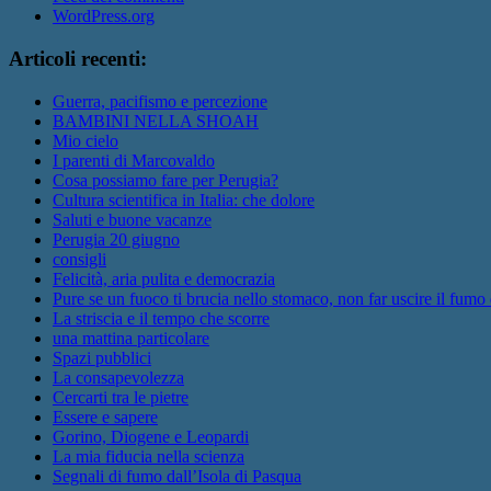
WordPress.org
Articoli recenti:
Guerra, pacifismo e percezione
BAMBINI NELLA SHOAH
Mio cielo
I parenti di Marcovaldo
Cosa possiamo fare per Perugia?
Cultura scientifica in Italia: che dolore
Saluti e buone vacanze
Perugia 20 giugno
consigli
Felicità, aria pulita e democrazia
Pure se un fuoco ti brucia nello stomaco, non far uscire il fumo
La striscia e il tempo che scorre
una mattina particolare
Spazi pubblici
La consapevolezza
Cercarti tra le pietre
Essere e sapere
Gorino, Diogene e Leopardi
La mia fiducia nella scienza
Segnali di fumo dall’Isola di Pasqua