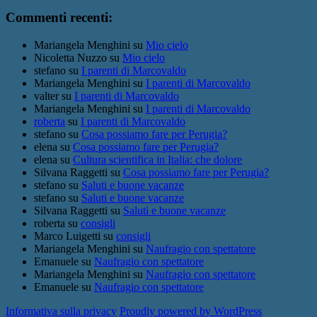
Commenti recenti:
Mariangela Menghini
su
Mio cielo
Nicoletta Nuzzo
su
Mio cielo
stefano
su
I parenti di Marcovaldo
Mariangela Menghini
su
I parenti di Marcovaldo
valter
su
I parenti di Marcovaldo
Mariangela Menghini
su
I parenti di Marcovaldo
roberta
su
I parenti di Marcovaldo
stefano
su
Cosa possiamo fare per Perugia?
elena
su
Cosa possiamo fare per Perugia?
elena
su
Cultura scientifica in Italia: che dolore
Silvana Raggetti
su
Cosa possiamo fare per Perugia?
stefano
su
Saluti e buone vacanze
stefano
su
Saluti e buone vacanze
Silvana Raggetti
su
Saluti e buone vacanze
roberta
su
consigli
Marco Luigetti
su
consigli
Mariangela Menghini
su
Naufragio con spettatore
Emanuele
su
Naufragio con spettatore
Mariangela Menghini
su
Naufragio con spettatore
Emanuele
su
Naufragio con spettatore
Informativa sulla privacy
Proudly powered by WordPress