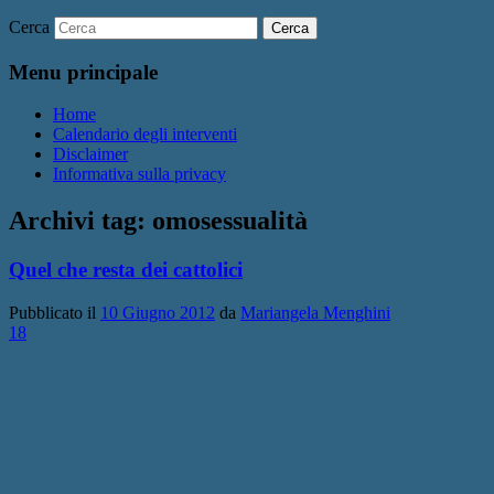
Cerca
Menu principale
Home
Calendario degli interventi
Disclaimer
Informativa sulla privacy
Archivi tag:
omosessualità
Quel che resta dei cattolici
Pubblicato il
10 Giugno 2012
da
Mariangela Menghini
18