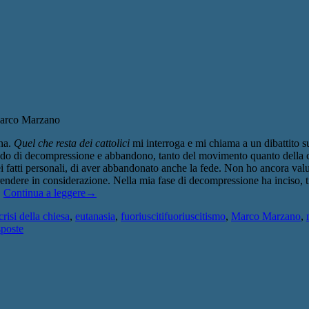
 Marco Marzano
ona.
Quel che resta dei cattolici
mi interroga e mi chiama a un dibattito 
o di decompressione e abbandono, tanto del movimento quanto della chies
 fatti personali, di aver abbandonato anche la fede. Non ho ancora valut
endere in considerazione. Nella mia fase di decompressione ha inciso, tra
.
Continua a leggere
→
crisi della chiesa
,
eutanasia
,
fuoriuscitifuoriuscitismo
,
Marco Marzano
,
poste