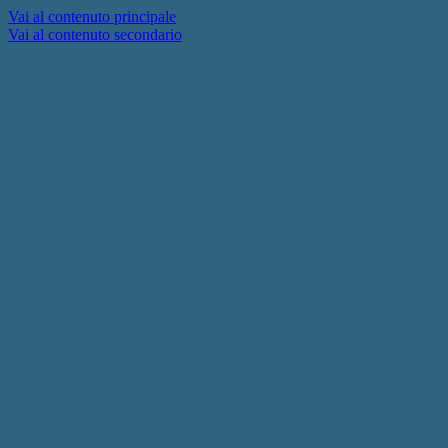
Vai al contenuto principale
Vai al contenuto secondario
"Pezzi da otto!"
"It's a sad and beautiful world" (è un mon