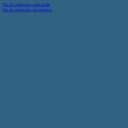
Vai al contenuto principale
Vai al contenuto secondario
"Pezzi da otto!"
"It's a sad and beautiful world" (è un mon