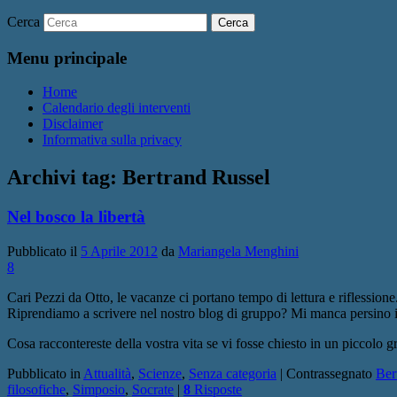
Cerca
Menu principale
Home
Calendario degli interventi
Disclaimer
Informativa sulla privacy
Archivi tag:
Bertrand Russel
Nel bosco la libertà
Pubblicato il
5 Aprile 2012
da
Mariangela Menghini
8
Cari Pezzi da Otto, le vacanze ci portano tempo di lettura e riflessione
Riprendiamo a scrivere nel nostro blog di gruppo? Mi manca persino i
Cosa raccontereste della vostra vita se vi fosse chiesto in un piccolo 
Pubblicato in
Attualità
,
Scienze
,
Senza categoria
|
Contrassegnato
Ber
filosofiche
,
Simposio
,
Socrate
|
8
Risposte