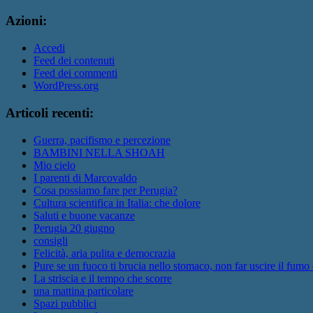
Azioni:
Accedi
Feed dei contenuti
Feed dei commenti
WordPress.org
Articoli recenti:
Guerra, pacifismo e percezione
BAMBINI NELLA SHOAH
Mio cielo
I parenti di Marcovaldo
Cosa possiamo fare per Perugia?
Cultura scientifica in Italia: che dolore
Saluti e buone vacanze
Perugia 20 giugno
consigli
Felicità, aria pulita e democrazia
Pure se un fuoco ti brucia nello stomaco, non far uscire il fumo
La striscia e il tempo che scorre
una mattina particolare
Spazi pubblici