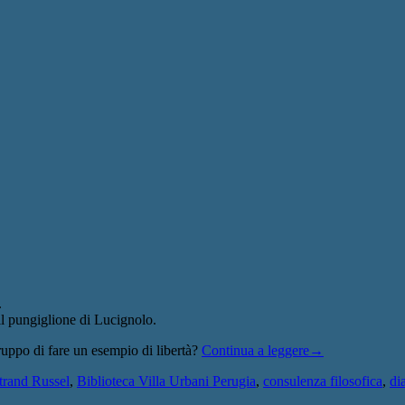
.
l pungiglione di Lucignolo.
gruppo di fare un esempio di libertà?
Continua a leggere
→
trand Russel
,
Biblioteca Villa Urbani Perugia
,
consulenza filosofica
,
di