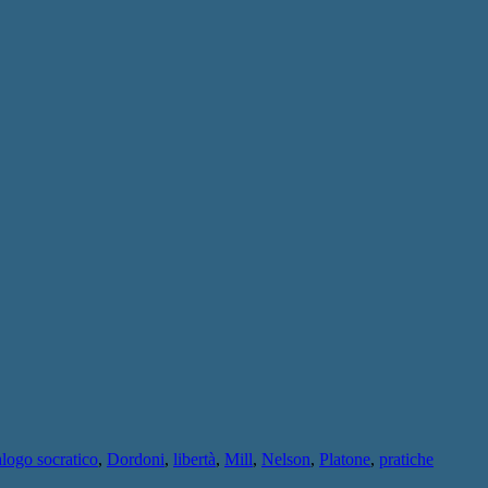
alogo socratico
,
Dordoni
,
libertà
,
Mill
,
Nelson
,
Platone
,
pratiche