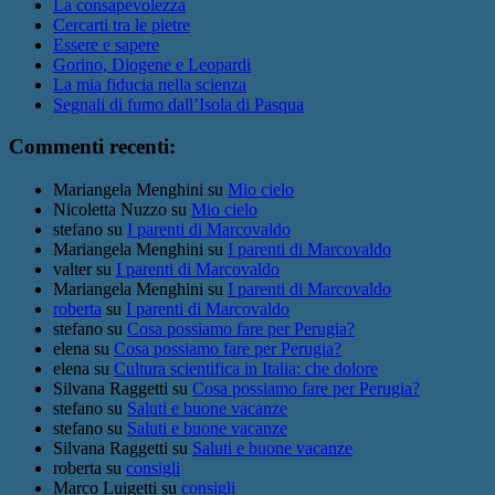
La consapevolezza
Cercarti tra le pietre
Essere e sapere
Gorino, Diogene e Leopardi
La mia fiducia nella scienza
Segnali di fumo dall’Isola di Pasqua
Commenti recenti:
Mariangela Menghini
su
Mio cielo
Nicoletta Nuzzo
su
Mio cielo
stefano
su
I parenti di Marcovaldo
Mariangela Menghini
su
I parenti di Marcovaldo
valter
su
I parenti di Marcovaldo
Mariangela Menghini
su
I parenti di Marcovaldo
roberta
su
I parenti di Marcovaldo
stefano
su
Cosa possiamo fare per Perugia?
elena
su
Cosa possiamo fare per Perugia?
elena
su
Cultura scientifica in Italia: che dolore
Silvana Raggetti
su
Cosa possiamo fare per Perugia?
stefano
su
Saluti e buone vacanze
stefano
su
Saluti e buone vacanze
Silvana Raggetti
su
Saluti e buone vacanze
roberta
su
consigli
Marco Luigetti
su
consigli