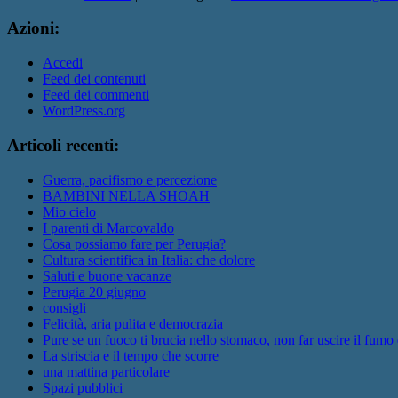
Azioni:
Accedi
Feed dei contenuti
Feed dei commenti
WordPress.org
Articoli recenti:
Guerra, pacifismo e percezione
BAMBINI NELLA SHOAH
Mio cielo
I parenti di Marcovaldo
Cosa possiamo fare per Perugia?
Cultura scientifica in Italia: che dolore
Saluti e buone vacanze
Perugia 20 giugno
consigli
Felicità, aria pulita e democrazia
Pure se un fuoco ti brucia nello stomaco, non far uscire il fumo
La striscia e il tempo che scorre
una mattina particolare
Spazi pubblici