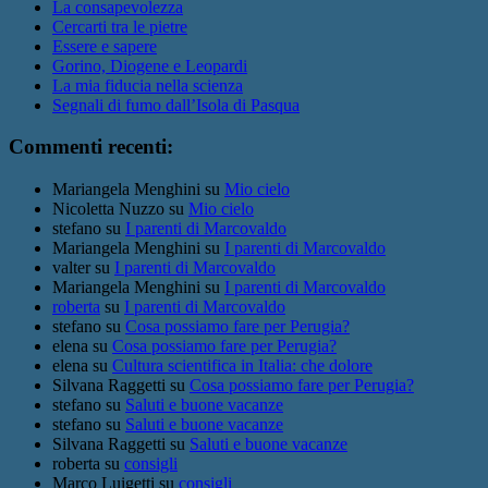
La consapevolezza
Cercarti tra le pietre
Essere e sapere
Gorino, Diogene e Leopardi
La mia fiducia nella scienza
Segnali di fumo dall’Isola di Pasqua
Commenti recenti:
Mariangela Menghini
su
Mio cielo
Nicoletta Nuzzo
su
Mio cielo
stefano
su
I parenti di Marcovaldo
Mariangela Menghini
su
I parenti di Marcovaldo
valter
su
I parenti di Marcovaldo
Mariangela Menghini
su
I parenti di Marcovaldo
roberta
su
I parenti di Marcovaldo
stefano
su
Cosa possiamo fare per Perugia?
elena
su
Cosa possiamo fare per Perugia?
elena
su
Cultura scientifica in Italia: che dolore
Silvana Raggetti
su
Cosa possiamo fare per Perugia?
stefano
su
Saluti e buone vacanze
stefano
su
Saluti e buone vacanze
Silvana Raggetti
su
Saluti e buone vacanze
roberta
su
consigli
Marco Luigetti
su
consigli