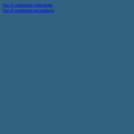
Vai al contenuto principale
Vai al contenuto secondario
"Pezzi da otto!"
"It's a sad and beautiful world" (è un mon