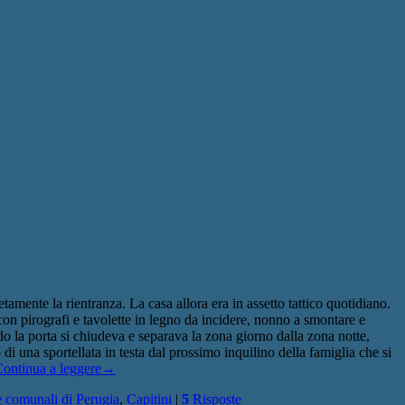
amente la rientranza. La casa allora era in assetto tattico quotidiano.
con pirografi e tavolette in legno da incidere, nonno a smontare e
 la porta si chiudeva e separava la zona giorno dalla zona notte,
di una sportellata in testa dal prossimo inquilino della famiglia che si
ontinua a leggere
→
e comunali di Perugia
,
Capitini
|
5
Risposte