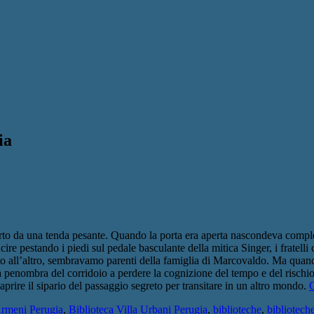
ia
erto da una tenda pesante. Quando la porta era aperta nascondeva complet
re pestando i piedi sul pedale basculante della mitica Singer, i fratelli 
 all’altro, sembravamo parenti della famiglia di Marcovaldo. Ma quando
la penombra del corridoio a perdere la cognizione del tempo e del rischio 
aprire il sipario del passaggio segreto per transitare in un altro mondo.
C
Armeni Perugia
,
Biblioteca Villa Urbani Perugia
,
biblioteche
,
bibliotech