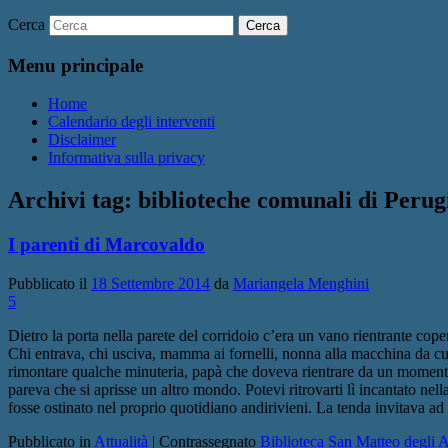
Cerca
Menu principale
Home
Calendario degli interventi
Disclaimer
Informativa sulla privacy
Archivi tag:
biblioteche comunali di Perug
I parenti di Marcovaldo
Pubblicato il
18 Settembre 2014
da
Mariangela Menghini
5
Dietro la porta nella parete del corridoio c’era un vano rientrante cop
Chi entrava, chi usciva, mamma ai fornelli, nonna alla macchina da cuci
rimontare qualche minuteria, papà che doveva rientrare da un momento
pareva che si aprisse un altro mondo. Potevi ritrovarti lì incantato nel
fosse ostinato nel proprio quotidiano andirivieni. La tenda invitava ad 
Pubblicato in
Attualità
|
Contrassegnato
Biblioteca San Matteo degli 