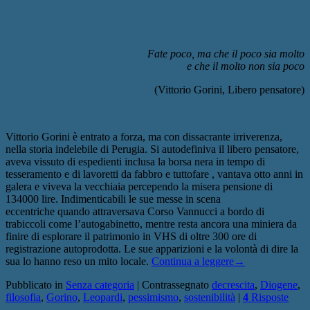
Fate poco, ma che il poco sia molto
e che il molto non sia poco
(Vittorio Gorini, Libero pensatore)
Vittorio Gorini è entrato a forza, ma con dissacrante irriverenza,
nella storia indelebile di Perugia. Si autodefiniva il libero pensatore,
aveva vissuto di espedienti inclusa la borsa nera in tempo di
tesseramento e di lavoretti da fabbro e tuttofare , vantava otto anni in
galera e viveva la vecchiaia percependo la misera pensione di
134000 lire. Indimenticabili le sue messe in scena
eccentriche quando attraversava Corso Vannucci a bordo di
trabiccoli come l’autogabinetto, mentre resta ancora una miniera da
finire di esplorare il patrimonio in VHS di oltre 300 ore di
registrazione autoprodotta. Le sue apparizioni e la volontà di dire la
sua lo hanno reso un mito locale.
Continua a leggere
→
Pubblicato in
Senza categoria
|
Contrassegnato
decrescita
,
Diogene
,
filosofia
,
Gorino
,
Leopardi
,
pessimismo
,
sostenibilità
|
4
Risposte