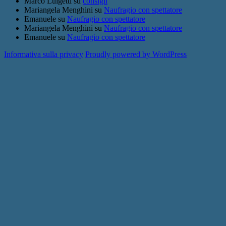
Marco Luigetti
su
consigli
Mariangela Menghini
su
Naufragio con spettatore
Emanuele
su
Naufragio con spettatore
Mariangela Menghini
su
Naufragio con spettatore
Emanuele
su
Naufragio con spettatore
Informativa sulla privacy
Proudly powered by WordPress