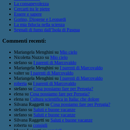
La consapevolezza
Cercarti tra le pietre
Essere e sapere
Gorino, Diogene e Leopardi
La mia fiducia nella scienza
Segnali di fumo dall’Isola di Pasqua
Commenti recenti:
Mariangela Menghini
su
Mio cielo
Nicoletta Nuzzo
su
Mio cielo
stefano
su
I parenti di Marcovaldo
Mariangela Menghini
su
I parenti di Marcovaldo
valter
su
I parenti di Marcovaldo
Mariangela Menghini
su
I parenti di Marcovaldo
roberta
su
I parenti di Marcovaldo
stefano
su
Cosa possiamo fare per Perugia?
elena
su
Cosa possiamo fare per Perugia?
elena
su
Cultura scientifica in Italia: che dolore
Silvana Raggetti
su
Cosa possiamo fare per Perugia?
stefano
su
Saluti e buone vacanze
stefano
su
Saluti e buone vacanze
Silvana Raggetti
su
Saluti e buone vacanze
roberta
su
consigli