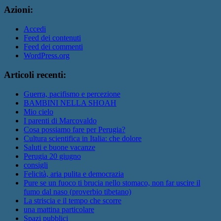
Azioni:
Accedi
Feed dei contenuti
Feed dei commenti
WordPress.org
Articoli recenti:
Guerra, pacifismo e percezione
BAMBINI NELLA SHOAH
Mio cielo
I parenti di Marcovaldo
Cosa possiamo fare per Perugia?
Cultura scientifica in Italia: che dolore
Saluti e buone vacanze
Perugia 20 giugno
consigli
Felicità, aria pulita e democrazia
Pure se un fuoco ti brucia nello stomaco, non far uscire il
fumo dal naso (proverbio tibetano)
La striscia e il tempo che scorre
una mattina particolare
Spazi pubblici