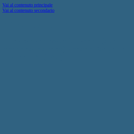
Vai al contenuto principale
Vai al contenuto secondario
"Pezzi da otto!"
"It's a sad and beautiful world" (è un
mondo bello e triste) Roberto Benigni in
"Daunbailò" (1986)