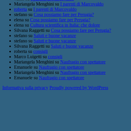
Mariangela Menghini
su
I parenti di Marcovaldo
roberta
su
I parenti di Marcovaldo
stefano
su
Cosa possiamo fare per Perugia?
elena
su
Cosa possiamo fare per Perugia?
elena
su
Cultura scientifica in Italia: che dolore
Silvana Raggetti
su
Cosa possiamo fare per Perugia?
stefano
su
Saluti e buone vacanze
stefano
su
Saluti e buone vacanze
Silvana Raggetti
su
Saluti e buone vacanze
roberta
su
consigli
Marco Luigetti
su
consigli
Mariangela Menghini
su
Naufragio con spettatore
Emanuele
su
Naufragio con spettatore
Mariangela Menghini
su
Naufragio con spettatore
Emanuele
su
Naufragio con spettatore
Informativa sulla privacy
Proudly powered by WordPress