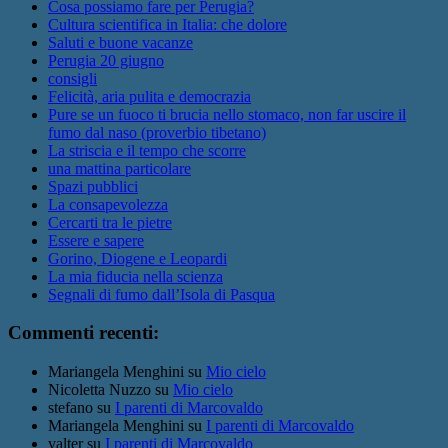
Cosa possiamo fare per Perugia?
Cultura scientifica in Italia: che dolore
Saluti e buone vacanze
Perugia 20 giugno
consigli
Felicità, aria pulita e democrazia
Pure se un fuoco ti brucia nello stomaco, non far uscire il
fumo dal naso (proverbio tibetano)
La striscia e il tempo che scorre
una mattina particolare
Spazi pubblici
La consapevolezza
Cercarti tra le pietre
Essere e sapere
Gorino, Diogene e Leopardi
La mia fiducia nella scienza
Segnali di fumo dall’Isola di Pasqua
Commenti recenti:
Mariangela Menghini
su
Mio cielo
Nicoletta Nuzzo
su
Mio cielo
stefano
su
I parenti di Marcovaldo
Mariangela Menghini
su
I parenti di Marcovaldo
valter
su
I parenti di Marcovaldo