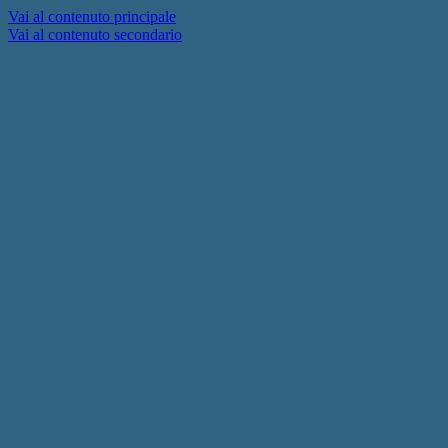
Vai al contenuto principale
Vai al contenuto secondario
"Pezzi da otto!"
"It's a sad and beautiful world" (è un
mondo bello e triste) Roberto Benigni in
"Daunbailò" (1986)