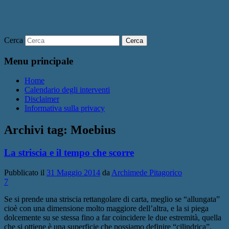
Cerca
Menu principale
Home
Calendario degli interventi
Disclaimer
Informativa sulla privacy
Archivi tag:
Moebius
La striscia e il tempo che scorre
Pubblicato il
31 Maggio 2014
da
Archimede Pitagorico
7
Se si prende una striscia rettangolare di carta, meglio se “allungata”
cioè con una dimensione molto maggiore dell’altra, e la si piega
dolcemente su se stessa fino a far coincidere le due estremità, quella
che si ottiene è una superficie che possiamo definire “cilindrica”.