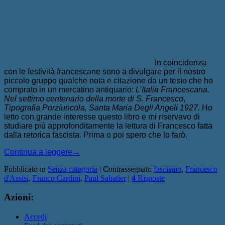
In coincidenza
con le festività francescane sono a divulgare per il nostro
piccolo gruppo qualche nota e citazione da un testo che ho
comprato in un mercatino antiquario:
L’Italia Francescana.
Nel settimo centenario della morte di S. Francesco
,
Tipografia Porziuncola, Santa Maria Degli Angeli 1927.
Ho
letto con grande interesse questo libro e mi riservavo di
studiare più approfonditamente la lettura di Francesco fatta
dalla retorica fascista. Prima o poi spero che lo farò.
Continua a leggere
→
Pubblicato in
Senza categoria
|
Contrassegnato
fascismo
,
Francesco
d'Assisi
,
Franco Cardini
,
Paul Sabatier
|
4
Risposte
Azioni:
Accedi