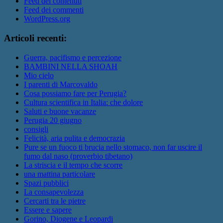
Feed dei contenuti
Feed dei commenti
WordPress.org
Articoli recenti:
Guerra, pacifismo e percezione
BAMBINI NELLA SHOAH
Mio cielo
I parenti di Marcovaldo
Cosa possiamo fare per Perugia?
Cultura scientifica in Italia: che dolore
Saluti e buone vacanze
Perugia 20 giugno
consigli
Felicità, aria pulita e democrazia
Pure se un fuoco ti brucia nello stomaco, non far uscire il
fumo dal naso (proverbio tibetano)
La striscia e il tempo che scorre
una mattina particolare
Spazi pubblici
La consapevolezza
Cercarti tra le pietre
Essere e sapere
Gorino, Diogene e Leopardi