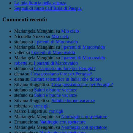
La mia fiducia nella scienza
Segnali di fumo dall’Isola di Pasqua
Commenti recenti:
Mariangela Menghini
su
Mio cielo
Nicoletta Nuzzo
su
Mio cielo
stefano
su
I parenti di Marcovaldo
Mariangela Menghini
su
I parenti di Marcovaldo
valter
su
I parenti di Marcovaldo
Mariangela Menghini
su
I parenti di Marcovaldo
roberta
su
I parenti di Marcovaldo
stefano
su
Cosa possiamo fare per Perugia?
elena
su
Cosa possiamo fare per Perugia?
elena
su
Cultura scientifica in Italia: che dolore
Silvana Raggetti
su
Cosa possiamo fare per Perugia?
stefano
su
Saluti e buone vacanze
stefano
su
Saluti e buone vacanze
Silvana Raggetti
su
Saluti e buone vacanze
roberta
su
consigli
Marco Luigetti
su
consigli
Mariangela Menghini
su
Naufragio con spettatore
Emanuele
su
Naufragio con spettatore
Mariangela Menghini
su
Naufragio con spettatore
Emanuele
su
Naufragio con spettatore