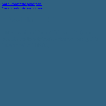
Vai al contenuto principale
Vai al contenuto secondario
"Pezzi da otto!"
"It's a sad and beautiful world" (è un
mondo bello e triste) Roberto Benigni in
"Daunbailò" (1986)